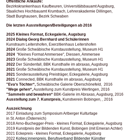
Öffentliche Ankäufe:
Bezirkskrankenhaus Kaufbeuren, Universitätsbauamt Augsburg,
Staaliches
Hochbauamt Krumbach, Lehrerakademie Dillingen,
Stadt Burghausen, Bezirk Schwaben
Die letzten Ausstellungen/Beteiligungen ab 2016
2025 Kleines Format, Eckegalerie, Augsburg
2024 Dialog Georg Bernhard und Schülerinnen
Kunstraum Leitershofen, Exerzitienhaus Leitershofen
2024
Große Schwäbische Kunstausstellung, Museum H1
2024
"Kleines Format Ammersee", Diessen, Ammersee
2023
Große Schwäbische Kunstausstellung, Museum H1
2022
Der Sündenfall, BBK Kunsthalle im abraxas, Augsburg
2021
Große Schwäbische Kunstausstellung, Museum H1
2021
Sonderausstellung Preisträger, Eckegalerie, Augsburg
2021
Connected, BBK Kunsthalle im abraxas, Augsburg
"Eva‘s Töchter“,
Schwäbische Galerie Oberschönefeld, 2016
"Wege gehen“,
Ausstellung zum Kunstpreis Wertingen, 2016
"Sammeln und bewahren“
BBK-Galerie im Abraxas, Augsburg, 2016
Ausstellung zum 7. Kunstpreis,
Kunstverein Bobingen, , 2016
Auszeichnung
2017 Einladung zum Symposium Arlberger Kulturtage
in St. Anton (Österreich)
2018 Arno-Buchegger-Preis - kleines Format, Eckegalerie, Augsburg
2019 Kunstpreis der Bildenden Kunst, Bobingen (mit Emeran Achter)
2021 Eckepreis - kleines Format, Eckegalerie, Augsburg
2022
Kolleg:innenpreis, Berufsverband Bildender Künstler