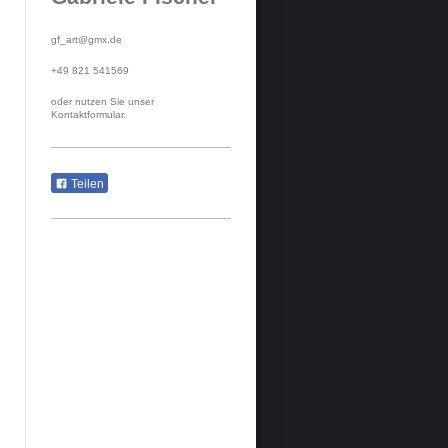
gf_art@gmx.de
+49 821 541569
oder nutzen Sie unser
Kontaktformular.
Teilen