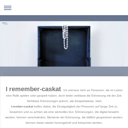
I remember-caskat
. Ich erinnere mich an Personen, die im Leben
eine Rolle spielen oder gespielt haben, doch leider verblasst die Erinnerung mit der Zeit.
Sichtbare Erinnerungen jedoch, wie beispielsweise, mein
I-rember-caskat
helfen dabei, die Einzigartigkeit der Personen auf lange Zeit zu
bewahren und zu achten als eine wertvolles Gut. Erinnerungen, die digital bewahrt
werden, können verschwinden, Momente der Erinnerung, die bildlich gespeichert werden,
können immer wieder hervorgeholt und betrachtet werden.